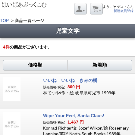
ようこそ ゲストさん
新規会員登録
TOP
> 商品一覧ページ
児童文学
4
件
の商品がございます。
価格順
新着順
いいね いいね きみの橋
800
円
販売価格(税込):
林てつや/作・絵 岐阜県可児市 1999年
Wipe Your Feet, Santa Claus!
1,467
円
販売価格(税込):
Konrad Richter/文 Jozef Wilkon/絵 Rosemary
Lanning/英訳 North-South Books 1989年