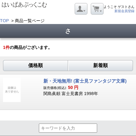
ようこそ ゲストさん
新規会員登録
TOP
> 商品一覧ページ
さ
1
件
の商品がございます。
価格順
新着順
新・天地無用! (富士見ファンタジア文庫)
50
円
販売価格(税込):
関島眞頼 富士見書房 1998年