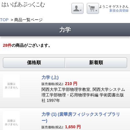
ようこそ ゲストさん
新規会員登録
TOP
> 商品一覧ページ
力学
28
件
の商品がございます。
価格順
新着順
力学 (上)
210
円
販売価格(税込):
関西大学工学部物理学教室, 関西大学システム
理工学部物理・応用物理学科編 学術図書出版
社 1997年
力学 (1) (裳華房フィジックスライブラリ
ー)
1,650
円
販売価格(税込):