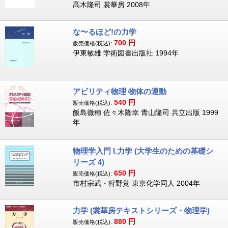
高木隆司 裳華房 2008年
な〜るほど!の力学
700
円
販売価格(税込):
伊東敏雄 学術図書出版社 1994年
アビリティ物理 物体の運動
540
円
販売価格(税込):
飯島徹穗 佐々木隆幸 青山隆司 共立出版 1999
年
物理学入門 I.力学 (大学生のための基礎シ
リーズ 4)
650
円
販売価格(税込):
市村宗武・狩野覚 東京化学同人 2004年
力学 (裳華房テキストシリーズ・物理学)
880
円
販売価格(税込):