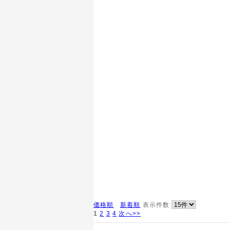
価格順
新着順
表示件数
1
2
3
4
次へ>>