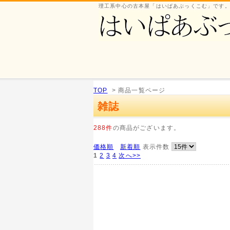
理工系中心の古本屋「はいぱあぶっくこむ」です
TOP
> 商品一覧ページ
雑誌
288件
の商品がございます。
価格順
新着順
表示件数
1
2
3
4
次へ>>