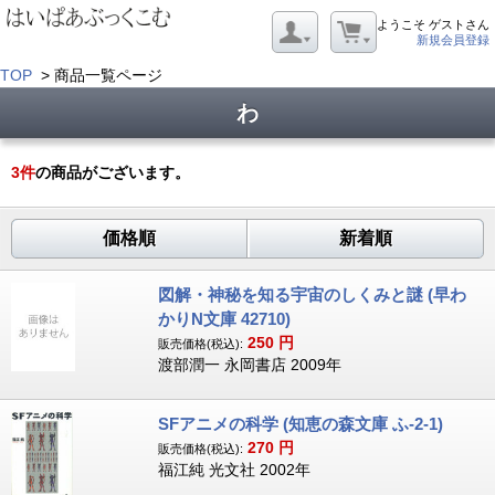
ようこそ ゲストさん
新規会員登録
TOP
> 商品一覧ページ
わ
3
件
の商品がございます。
価格順
新着順
図解・神秘を知る宇宙のしくみと謎 (早わ
かりN文庫 42710)
250
円
販売価格(税込):
渡部潤一 永岡書店 2009年
SFアニメの科学 (知恵の森文庫 ふ-2-1)
270
円
販売価格(税込):
福江純 光文社 2002年