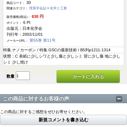
30
商品コード：
理系学会誌
>
化学と工業
関連カテゴリ：
630
円
販売価格(税込)：
6
Pt
ポイント：
出版元：日本化学会
刊行年：2002/11/01
第55巻 第11号
メーカーURL：
特集:ナノカーボン / 特集:GSCの最新技術 / B5判p1211-1314
状態：C 表紙に少しシワと少し傷と少しシミ 背に少し傷 地に少し
シミ 少し焼け
数量
カートに入れる
この商品に対するお客様の声
この商品に対するご感想をぜひお寄せください。
新規コメントを書き込む