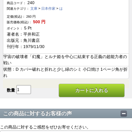
240
商品コード：
文庫
>
日本作家
>
は
関連カテゴリ：
定価(税込)：
260
円
500
円
販売価格(税込)：
5
Pt
ポイント：
著者名：平井和正
出版元：角川書店
刊行年：1979/11/30
宇宙の破壊者「幻魔」とルナ姫を中心に結束する正義の超能力者の
戦い
状態：D カバー破れと折れと少し緑のシミ 小口焼け 1ページ角が折
れ
数量
カートに入れる
この商品に対するお客様の声
この商品に対するご感想をぜひお寄せください。