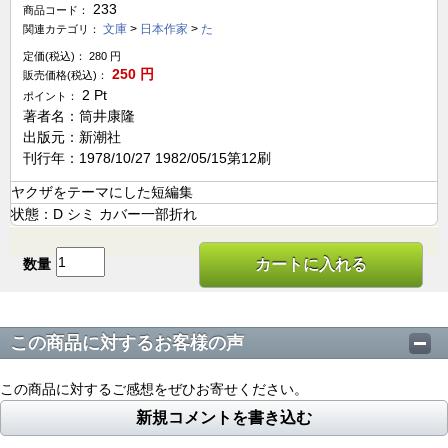
233
商品コード：
文庫
>
日本作家
>
た
関連カテゴリ：
定価(税込)：
280
円
250
円
販売価格(税込)：
2
Pt
ポイント：
著者名：筒井康隆
出版元：新潮社
刊行年：1978/10/27 1982/05/15第12刷
ヤクザをテーマにした短編集
状態：D シミ カバー一部折れ
数量
カートに入れる
この商品に対するお客様の声
この商品に対するご感想をぜひお寄せください。
新規コメントを書き込む