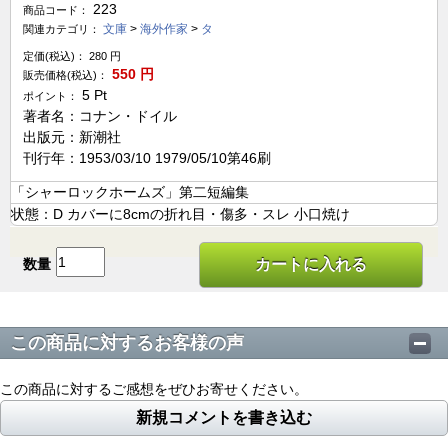
223
商品コード：
文庫
>
海外作家
>
タ
関連カテゴリ：
定価(税込)：
280
円
550
円
販売価格(税込)：
5
Pt
ポイント：
著者名：コナン・ドイル
出版元：新潮社
刊行年：1953/03/10 1979/05/10第46刷
「シャーロックホームズ」第二短編集
状態：D カバーに8cmの折れ目・傷多・スレ 小口焼け
数量
カートに入れる
この商品に対するお客様の声
この商品に対するご感想をぜひお寄せください。
新規コメントを書き込む