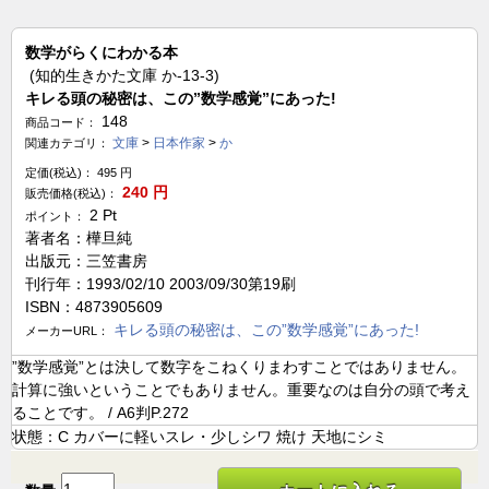
数学がらくにわかる本
(知的生きかた文庫 か-13-3)
キレる頭の秘密は、この”数学感覚”にあった!
148
商品コード：
文庫
>
日本作家
>
か
関連カテゴリ：
定価(税込)：
495
円
240
円
販売価格(税込)：
2
Pt
ポイント：
著者名：樺旦純
出版元：三笠書房
刊行年：1993/02/10 2003/09/30第19刷
ISBN：4873905609
キレる頭の秘密は、この”数学感覚”にあった!
メーカーURL：
”数学感覚”とは決して数字をこねくりまわすことではありません。
計算に強いということでもありません。重要なのは自分の頭で考え
ることです。 / A6判P.272
状態：C カバーに軽いスレ・少しシワ 焼け 天地にシミ