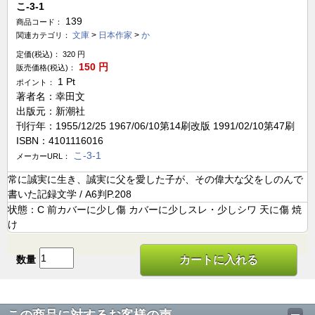
こ-3-1
139
商品コード：
文庫
>
日本作家
>
か
関連カテゴリ：
定価(税込)：
320
円
150
円
販売価格(税込)：
1
Pt
ポイント：
著者名：幸田文
出版元：新潮社
刊行年：1955/12/25 1967/06/10第14刷改版 1991/02/10第47刷
ISBN：4101116016
こ-3-1
メーカーURL：
常に誠実に生き、誠実に父を愛した子が、その偉大な父をしのんで
書いた記録文学 / A6判P.208
状態：C 前カバーに少し傷 カバーに少しスレ・少しシワ 天に傷 焼
け
数量
カートに入れる