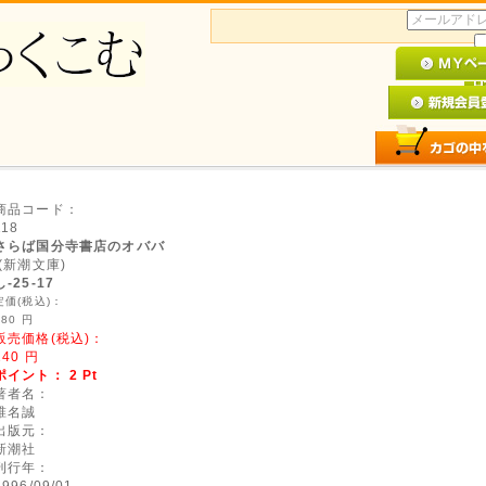
。
パスワー
商品コード：
118
さらば国分寺書店のオババ
(新潮文庫)
し-25-17
定価(税込)：
480
円
販売価格(税込)：
240
円
ポイント：
2
Pt
著者名：
椎名誠
出版元：
新潮社
刊行年：
1996/09/01