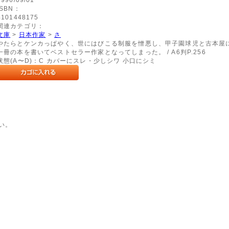
ISBN：
4101448175
関連カテゴリ：
文庫
>
日本作家
>
さ
やたらとケンカっぱやく、世にはびこる制服を憎悪し、甲子園球児と古本屋
一冊の本を書いてベストセラー作家となってしまった。 / A6判P.256
状態(A〜D)：C カバーにスレ・少しシワ 小口にシミ
い。