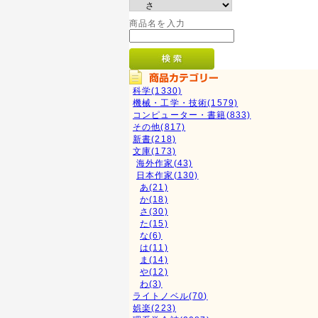
商品名を入力
科学(1330)
機械・工学・技術(1579)
コンピューター・書籍(833)
その他(817)
新書(218)
文庫(173)
海外作家(43)
日本作家(130)
あ(21)
か(18)
さ(30)
た(15)
な(6)
は(11)
ま(14)
や(12)
わ(3)
ライトノベル(70)
娯楽(223)