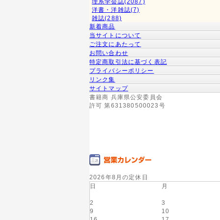
理系学会誌(2087)
洋書・洋雑誌(7)
雑誌(288)
新着商品
当サイトについて
ご注文にあたって
お問い合わせ
特定商取引法に基づく表記
プライバシーポリシー
リンク集
サイトマップ
書籍商 兵庫県公安委員会
許可 第631380500023号
2026年8月の定休日
日
月
2
3
9
10
16
17