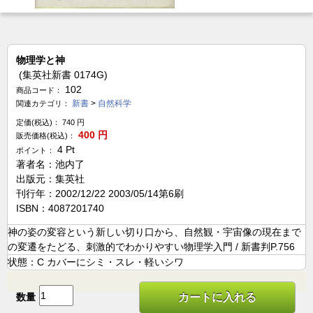
物理学と神
(集英社新書 0174G)
102
商品コード：
新書
>
自然科学
関連カテゴリ：
定価(税込)：
740
円
400
円
販売価格(税込)：
4
Pt
ポイント：
著者名：池内了
出版元：集英社
刊行年：2002/12/22 2003/05/14第6刷
ISBN：4087201740
神の姿の変容という新しい切り口から、自然観・宇宙像の現在まで
の変遷をたどる、刺激的でわかりやすい物理学入門 / 新書判P.756
状態：C カバーにシミ・スレ・軽いシワ
数量
カートに入れる